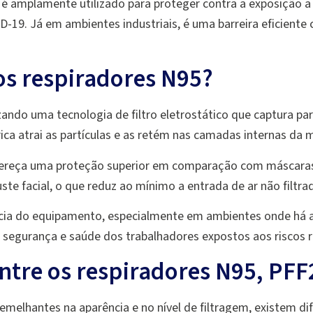
 é amplamente utilizado para proteger contra a exposição a
-19. Já em ambientes industriais, é uma barreira eficiente c
s respiradores N95?
zando uma tecnologia de filtro eletrostático que captura pa
ica atrai as partículas e as retém nas camadas internas da 
fereça uma proteção superior em comparação com máscaras 
ste facial, o que reduz ao mínimo a entrada de ar não filtra
cácia do equipamento, especialmente em ambientes onde há al
segurança e saúde dos trabalhadores expostos aos riscos re
entre os respiradores N95, PFF
melhantes na aparência e no nível de filtragem, existem di