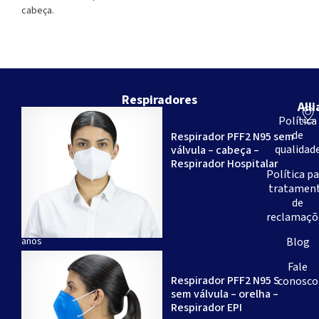
cabeça.
Respiradores
All
Somos
Política
uma
de
Respirador PFF2 N95 sem
empresa
qualidad
válvula – cabeça –
brasileira
Respirador Hospitalar
-
Política p
com
tratamen
mais
de
de
reclamaçõ
20
anos
Blog
de
Fale
experiência
Respirador PFF2 N95 S
conosco
-
sem válvula – orelha –
especializada
Respirador EPI
na