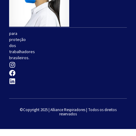
produção
de
respiradores
descartáveis
para
proteção
dos
trabalhadores
brasileiros.
©Copyright 2025 | Alliance Respiradores | Todos os direitos
reservados