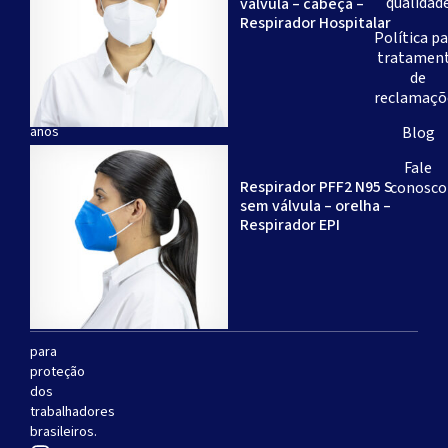
qualidad
válvula – cabeça –
brasileira
Respirador Hospitalar
-
Política p
com
tratamen
mais
de
de
reclamaçõ
20
anos
Blog
de
Fale
experiência
Respirador PFF2 N95 S
conosco
-
sem válvula – orelha –
especializada
Respirador EPI
na
produção
de
respiradores
descartáveis
para
proteção
dos
trabalhadores
brasileiros.