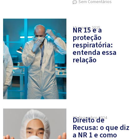
Sem Comentários
15 janeiro 2025
NR 15 e a
proteção
respiratória:
entenda essa
relação
30 dezembro 2024
Direito de
Recusa: o que diz
a NR 1 e como
funciona na