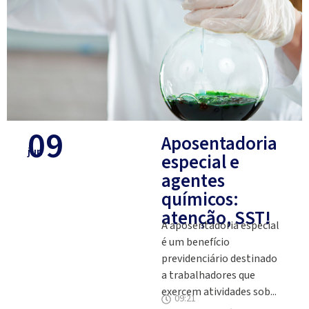
09
Aposentadoria
jun
especial e
agentes
químicos:
atenção, SST!
A aposentadoria especial
é um benefício
previdenciário destinado
a trabalhadores que
exercem atividades sob...
09:21