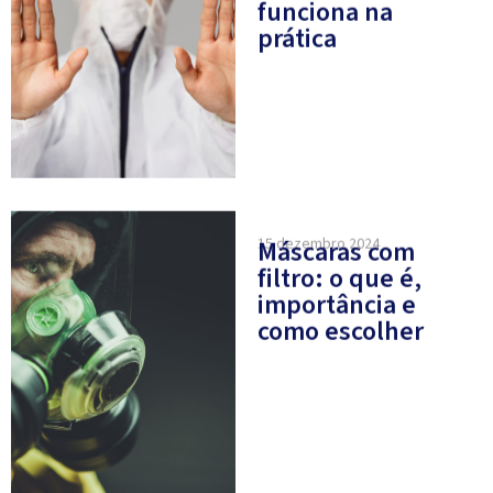
prática
15 dezembro 2024
Máscaras com
filtro: o que é,
importância e
como escolher