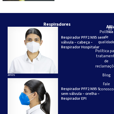
Respiradores
All
Somos
Política
uma
de
Respirador PFF2 N95 sem
empresa
qualidad
válvula – cabeça –
brasileira
Respirador Hospitalar
-
Política p
com
tratamen
mais
de
de
reclamaçõ
20
anos
Blog
de
Fale
experiência
Respirador PFF2 N95 S
conosco
-
sem válvula – orelha –
especializada
Respirador EPI
na
produção
de