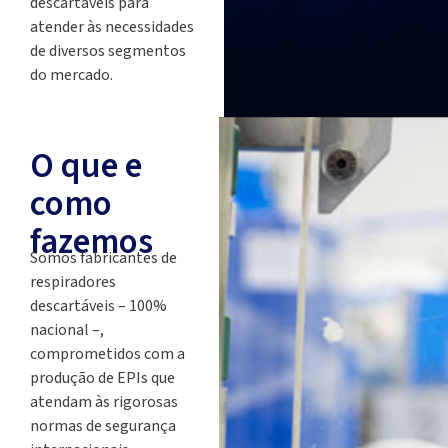
descartáveis para
atender às necessidades
de diversos segmentos
do mercado.
O que e
como
fazemos
Somos fabricantes de
respiradores
descartáveis – 100%
nacional –,
comprometidos com a
produção de EPIs que
atendam às rigorosas
normas de segurança