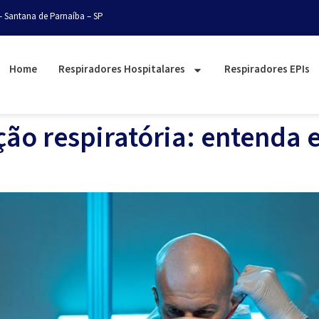
– Santana de Parnaíba – SP
Home
Respiradores Hospitalares
Respiradores EPIs
ção respiratória: entenda 