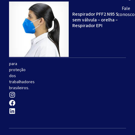
de
Fale
experiência
Respirador PFF2 N95 S
conosco
-
sem válvula – orelha –
especializada
Respirador EPI
na
produção
de
respiradores
descartáveis
para
proteção
dos
trabalhadores
brasileiros.