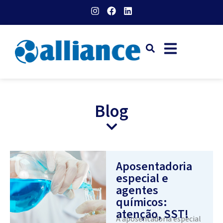
Blog
Aposentadoria
especial e
agentes
químicos:
atenção, SST!
A aposentadoria especial