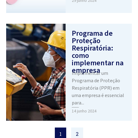
29 junho 2024
Programa de
Proteção
Respiratória:
como
implementar na
empresa
Implementar um
Programa de Proteção
Respiratória (PPR) em
uma empresa é essencial
para...
14 junho 2024
1
2