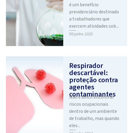
é um benefício
previdenciário destinado
a trabalhadores que
exercem atividades sob...
09 junho 2025
Respirador
descartável:
proteção contra
agentes
contaminantes
Não é difícil encontrar
riscos ocupacionais
dentro de um ambiente
de trabalho, mas quando
eles...