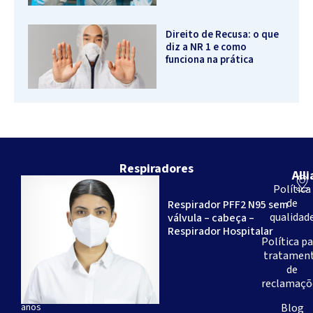
Direito de Recusa: o que
diz a NR 1 e como
funciona na prática
Respiradores
All
Somos
Política
uma
de
Respirador PFF2 N95 sem
empresa
qualidad
válvula – cabeça –
brasileira
Respirador Hospitalar
-
Política p
com
tratamen
mais
de
de
reclamaçõ
20
anos
Blog