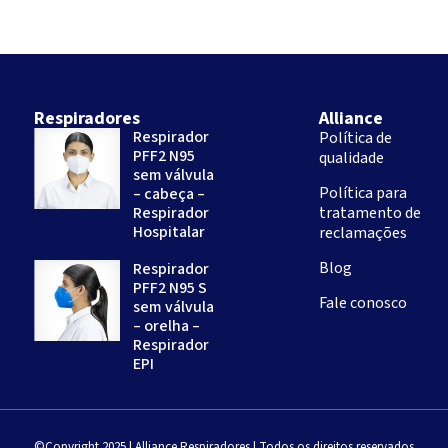
Respiradores
Alliance
Respirador
Política de
PFF2 N95
qualidade
sem válvula
Política para
– cabeça –
Respirador
tratamento de
Hospitalar
reclamações
Blog
Respirador
PFF2 N95 S
Fale conosco
sem válvula
– orelha –
Respirador
EPI
©Copyright 2025 | Alliance Respiradores | Todos os direitos reservados