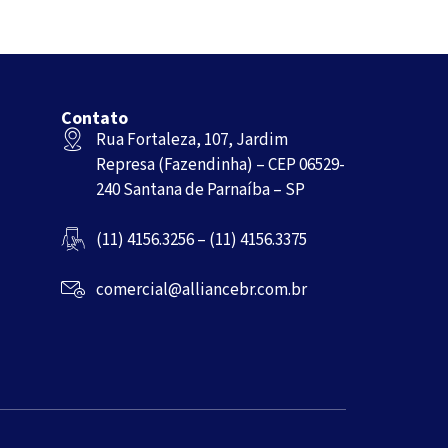
Contato
Rua Fortaleza, 107, Jardim
Represa (Fazendinha) – CEP 06529-
240 Santana de Parnaíba – SP
(11) 4156.3256 – (11) 4156.3375
comercial@alliancebr.com.br