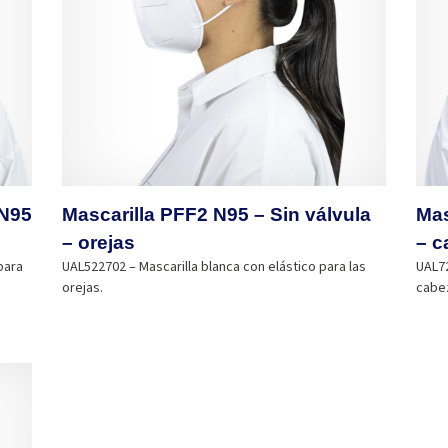
 N95
Mascarilla PFF2 N95 – Sin válvula
Mas
– orejas
– c
para
UAL522702 – Mascarilla blanca con elástico para las
UAL72
orejas.
cabe