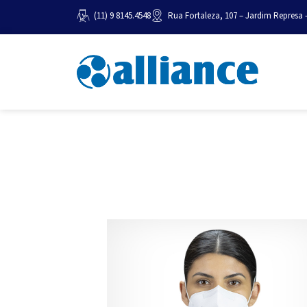
(11) 9 8145.4548
Rua Fortaleza, 107 – Jardim Represa 