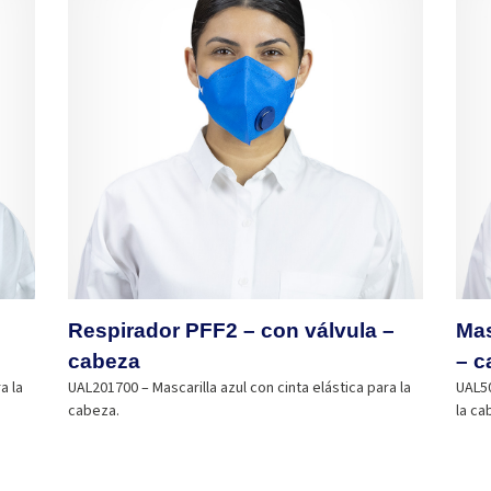
Respirador PFF2 – con válvula –
Mas
cabeza
– c
a la
UAL201700 – Mascarilla azul con cinta elástica para la
UAL50
cabeza.
la ca