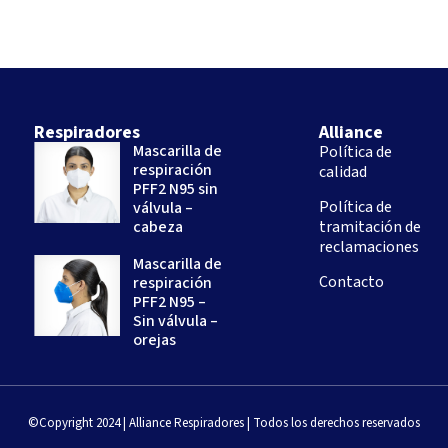
Respiradores
Alliance
Mascarilla de
Política de
respiración
calidad
PFF2 N95 sin
Política de
válvula –
cabeza
tramitación de
reclamaciones
Mascarilla de
Contacto
respiración
PFF2 N95 –
Sin válvula –
orejas
©Copyright 2024 | Alliance Respiradores | Todos los derechos reservados