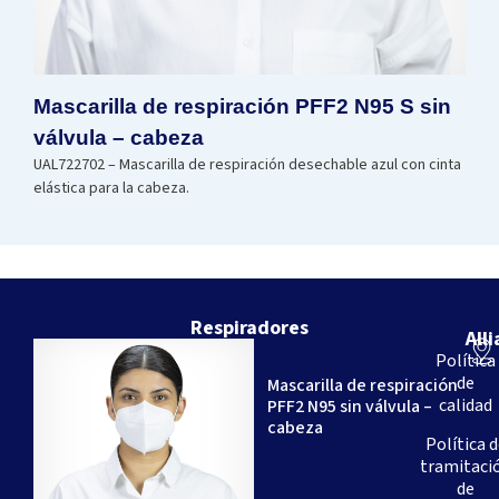
Mascarilla de respiración PFF2 N95 S sin
válvula – cabeza
UAL722702 – Mascarilla de respiración desechable azul con cinta
elástica para la cabeza.
Respiradores
All
Somos
Política
una
de
Mascarilla de respiración
empresa
calidad
PFF2 N95 sin válvula –
brasileña
cabeza
–
Política d
con
tramitaci
más
de