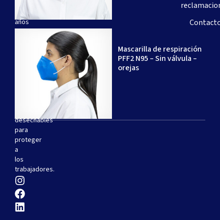
de
reclamacio
20
años
Contact
de
experiencia
Mascarilla de respiración
–
PFF2 N95 – Sin válvula –
especializada
orejas
en
la
producción
de
respiradores
desechables
para
proteger
a
los
trabajadores.