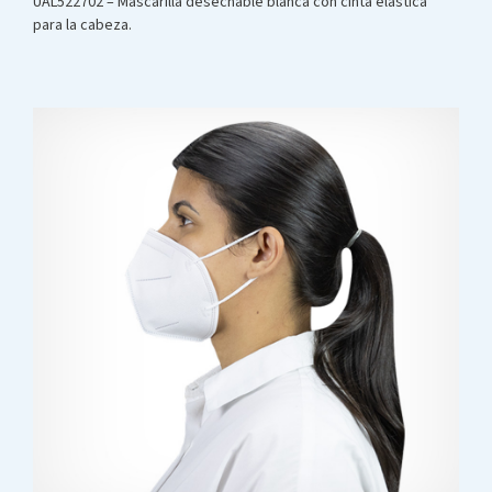
UAL522702 – Mascarilla desechable blanca con cinta elástica
para la cabeza.