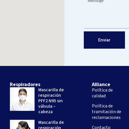
Enviar
Respiradores
Alliance
Mascarilla de
Política de
respiración
calidad
PFF2 N95 sin
Política de
válvula –
cabeza
tramitación de
reclamaciones
Mascarilla de
Contacto
respiración