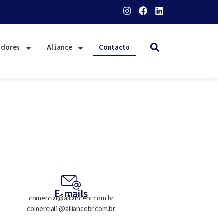
adores
Alliance
Contacto
E-mails
comercial@alliancebr.com.br
comercial1@alliancebr.com.br