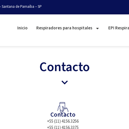
– Santana de Parnaíba – SP
Inicio
Respiradores para hospitales
EPI Respir
Contacto
Contacto
+55 (11) 4156.3256
+55 (11) 4156.3375