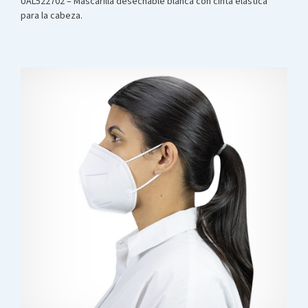
UAL522702 – Mascarilla desechable blanca con cinta elástica
para la cabeza.