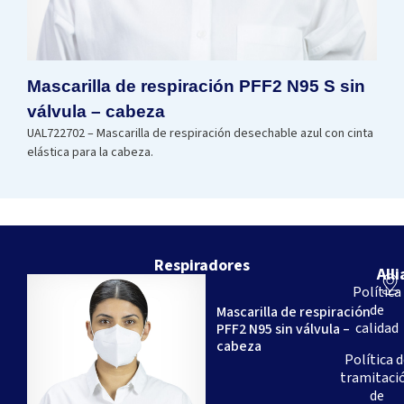
Mascarilla de respiración PFF2 N95 S sin
válvula – cabeza
UAL722702 – Mascarilla de respiración desechable azul con cinta
elástica para la cabeza.
Respiradores
All
Somos
Política
una
de
Mascarilla de respiración
empresa
calidad
PFF2 N95 sin válvula –
brasileña
cabeza
–
Política d
con
tramitaci
más
de