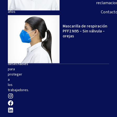
de
reclamacio
20
años
Contact
de
experiencia
Mascarilla de respiración
–
PFF2 N95 – Sin válvula –
especializada
orejas
en
la
producción
de
respiradores
desechables
para
proteger
a
los
trabajadores.